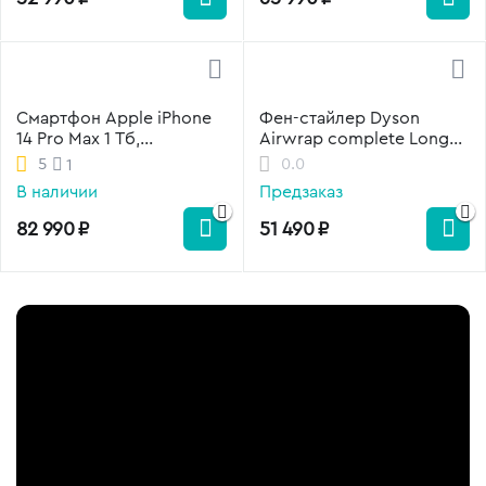
Смартфон Apple iPhone
Фен-стайлер Dyson
14 Pro Max 1 Тб,
Airwrap complete Long
фиолетовый
HS05, Strawbery
5
0.0
1
Bronze/Blush Pink,
В наличии
Предзаказ
бронза, розовый
82 990
₽
51 490
₽