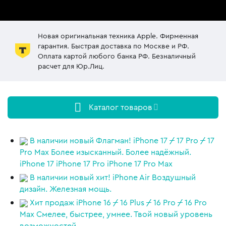
у
у
Новая оригинальная техника Apple. Фирменная
у
гарантия. Быстрая доставка по Москве и РФ.
у
Оплата картой любого банка РФ. Безналичный
расчет для Юр.Лиц.
Каталог товаров
В наличии новый Флагман!
iPhone 17
/
17 Pro
/
17
Pro Max
Более изысканный. Более надёжный.
iPhone 17
iPhone 17 Pro
iPhone 17 Pro Max
В наличии новый хит!
iPhone Air
Воздушный
дизайн. Железная мощь.
Хит продаж
iPhone 16
/
16 Plus
/
16 Pro
/
16 Pro
Max
Смелее, быстрее, умнее. Твой новый уровень
возможностей.