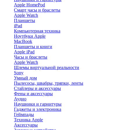
Apple HomePod
Смарт часы и браслеты
Apple Watch
Планшеты
iPad
Компьютерная техника
Ноутбуки Apple
MacBook
Планшеты и книги
Apple iPad
Часы и браслеты
Apple Watch
Шлемы виртуальной реальности
Sony
Умный дом
Пылесосы, швабры, тряпки, ленты
Стайлеры и аксессуары
Фены и аксессуары
Аудио
Наушники и гарнитуры
Гаджеты и электроника
Геймпады
Техника Apple
Аксессуары