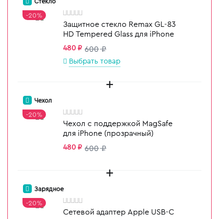
Стекло
-20%
Защитное стекло Remax GL-83
Задать параметры
HD Tempered Glass для iPhone
480
₽
600
₽
Выбрать товар
+
Чехол
-20%
Чехол с поддержкой MagSafe
для iPhone (прозрачный)
480
₽
600
₽
+
Зарядное
-20%
Сетевой адаптер Apple USB‑C