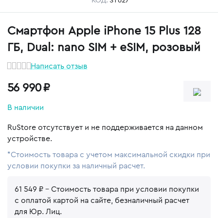
КОД:
ST627
у
у
Смартфон Apple iPhone 15 Plus 128
у
ГБ, Dual: nano SIM + eSIM, розовый
у
Написать отзыв
56 990
₽
В наличии
RuStore отсутствует и не поддерживается на данном
устройстве.
*Стоимость товара с учетом максимальной скидки при
условии покупки за наличный расчет.
61 549 ₽
- Стоимость товара при условии покупки
с оплатой картой на сайте, безналичный расчет
для Юр. Лиц.